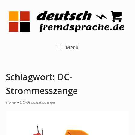
Skip
to
Home
content
Menu
Menü
Schlagwort:
DC-
Strommesszange
Home
»
DC-Strommesszange