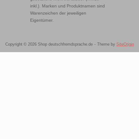
inkl.). Marken und Produktnamen sind
Warenzeichen der jeweiligen
Eigentümer.
Copyright © 2026 Shop deutschfremdsprache.de
Theme by
SiteOrigin