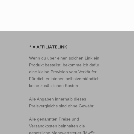
* = AFFILIATELINK
Wenn du über einen solchen Link ein
Produkt bestellst, bekomme ich dafür
eine kleine Provision vom Verkäufer.
Für dich entstehen selbstverständlich
keine zusätzlichen Kosten.
Alle Angaben innerhalb dieses
Preisvergleichs sind ohne Gewähr.
Alle genannten Preise und
Versandkosten beinhalten die
gesetzliche Mehrwertsteuer (MwSt.