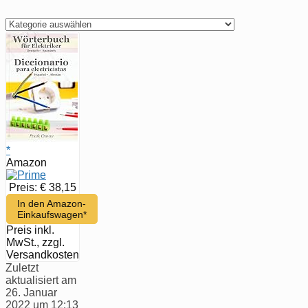
per
Hand
suchen
*
Amazon
Preis: € 38,15
In den Amazon-
Einkaufswagen*
Preis inkl.
MwSt., zzgl.
Versandkosten
Zuletzt
aktualisiert am
26. Januar
2022 um 12:13