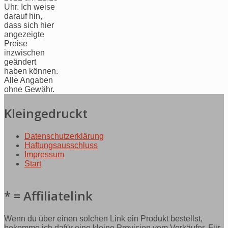
Uhr. Ich weise
darauf hin,
dass sich hier
angezeigte
Preise
inzwischen
geändert
haben können.
Alle Angaben
ohne Gewähr.
Kleingedruckt
Datenschutzerklärung
Haftungsausschluss
Impressum
Start
* = Affiliatelink
Wenn du über einen solchen Link ein Produkt bestellst,
bekomme ich dafür eine kleine Provision vom Verkäufer. Für