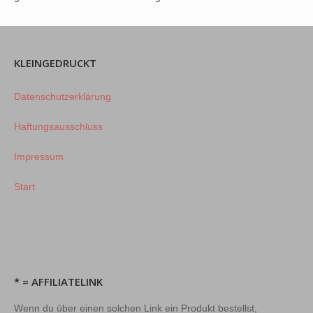
KLEINGEDRUCKT
Datenschutzerklärung
Haftungsausschluss
Impressum
Start
* = AFFILIATELINK
Wenn du über einen solchen Link ein Produkt bestellst,