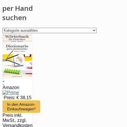
per Hand
suchen
per
Hand
suchen
*
Amazon
Preis: € 38,15
In den Amazon-
Einkaufswagen*
Preis inkl.
MwSt., zzgl.
Versandkosten