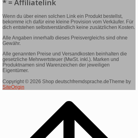
* = Affiliatelink
Wenn du über einen solchen Link ein Produkt bestellst,
bekomme ich dafür eine kleine Provision vom Verkäufer. Für
dich entstehen selbstverständlich keine zusätzlichen Kosten.
Alle Angaben innerhalb dieses Preisvergleichs sind ohne
Gewähr.
Alle genannten Preise und Versandkosten beinhalten die
gesetzliche Mehrwertsteuer (MwSt. inkl.). Marken und
Produktnamen sind Warenzeichen der jeweiligen
Eigentümer.
Copyright © 2026 Shop deutschfremdsprache.de
Theme by
SiteOrigin
Scroll
to
top