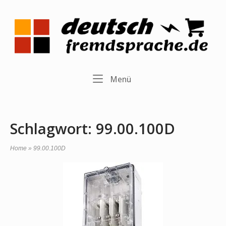
Skip
to
Home
content
Menu
Menü
Schlagwort:
99.00.100D
Home
»
99.00.100D