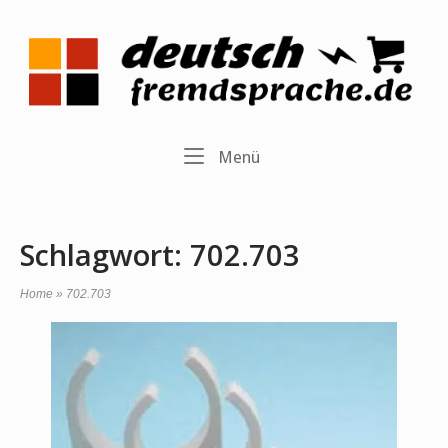
Skip
to
Home
content
Menu
Menü
Schlagwort:
702.703
Home
»
702.703