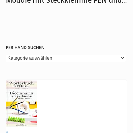
Module mit Steckklemme PEN und…
PER HAND SUCHEN
per
Hand
suchen
*