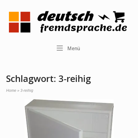
Skip
to
Home
content
Menu
Menü
Schlagwort:
3-reihig
Home
»
3-reihig