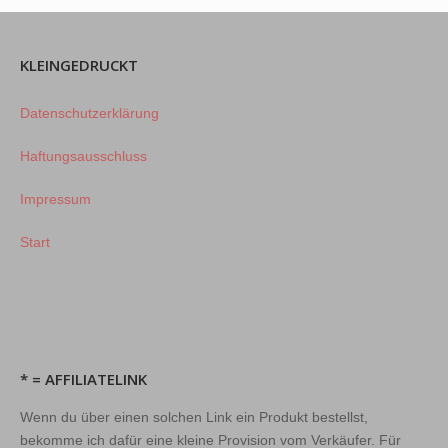
KLEINGEDRUCKT
Datenschutzerklärung
Haftungsausschluss
Impressum
Start
* = AFFILIATELINK
Wenn du über einen solchen Link ein Produkt bestellst,
bekomme ich dafür eine kleine Provision vom Verkäufer. Für