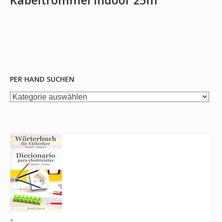
Kabeltrommel indoor 25m
PER HAND SUCHEN
per
Hand
suchen
*