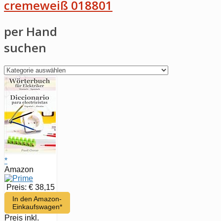
cremeweiß 018801
per Hand
suchen
per
Hand
suchen
*
Amazon
Preis: € 38,15
In den Amazon-
Einkaufswagen*
Preis inkl.