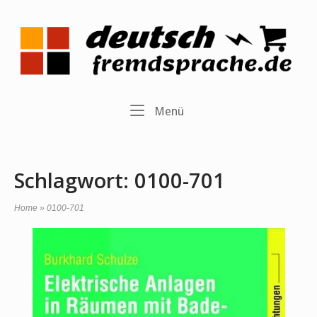
Skip
to
Home
content
Menu
Menü
Schlagwort:
0100-701
Home
»
0100-701