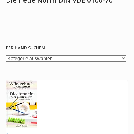
Die neue Norm DIN VDE 0100-701
PER HAND SUCHEN
per
Hand
suchen
*