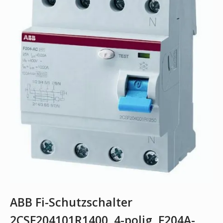
ABB Fi-Schutzschalter
2CSF204101R1400, 4-polig, F204A-